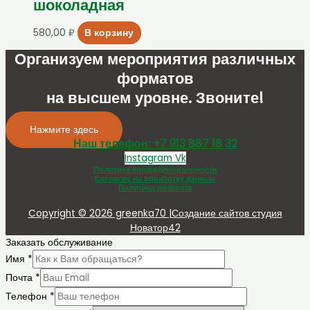
шоколадная
580,00
₽
В корзину
Организуем мероприятия различных
форматов
на высшем уровне. Звоните!
Нажмите здесь
Наш телефон: +7 913 887 18 32
Instagram
Vk
Политика конфиденциальности
Согласие на обработку данных
Политика возврата
Copyright © 2026 greenka70 |Создание сайтов студия
Новатор42
Заказать обслуживание
Имя
*
Почта
*
Телефон
*