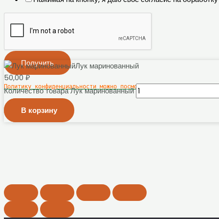
Получить
Лук маринованный
50,00
₽
Политику конфиденциальности можно посмотреть здесь
Количество товара Лук маринованный
×
В корзину