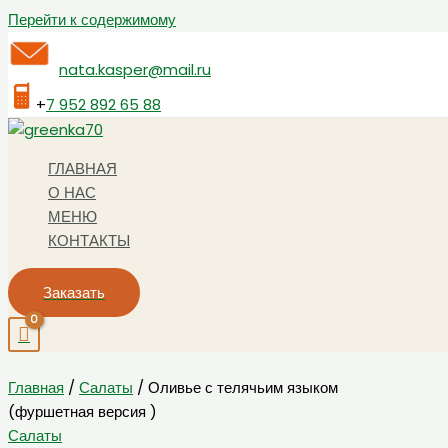
Перейти к содержимому
nata.kasper@mail.ru
+
7 952 892 65 88
ГЛАВНАЯ
О НАС
МЕНЮ
КОНТАКТЫ
Заказать
Главная
/
Салаты
/ Оливье с телячьим языком
(фуршетная версия )
Салаты