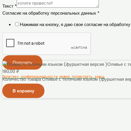
Текст
*
Согласие на обработку персональных данных
*
Нажимая на кнопку, я даю свое согласие на обработ
Получить
Оливье с т
180,00
₽
Политику конфиденциальности можно посмотреть здесь
Количество товара Оливье с телячьим языком (фуршетная ве
×
В корзину